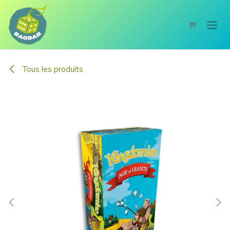
Se rendre au contenu
Tous les produits